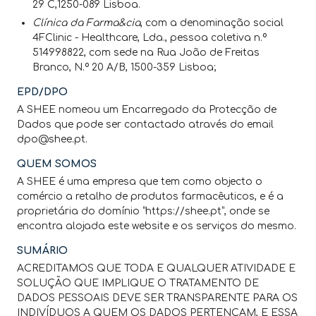
29 C,1250-089 Lisboa.
Clínica da Farma&cia
, com a denominação social
4FClinic - Healthcare, Lda., pessoa coletiva n.º
514998822, com sede na Rua João de Freitas
Branco, N.º 20 A/B, 1500-359 Lisboa;
EPD/DPO
A SHEE nomeou um Encarregado da Protecção de
Dados que pode ser contactado através do email
dpo@shee.pt.
QUEM SOMOS
A SHEE é uma empresa que tem como objecto o
comércio a retalho de produtos farmacêuticos, e é a
proprietária do domínio “https://shee.pt”, onde se
encontra alojada este website e os serviços do mesmo.
SUMÁRIO
ACREDITAMOS QUE TODA E QUALQUER ATIVIDADE E
SOLUÇÃO QUE IMPLIQUE O TRATAMENTO DE
DADOS PESSOAIS DEVE SER TRANSPARENTE PARA OS
INDIVÍDUOS A QUEM OS DADOS PERTENÇAM, E ESSA