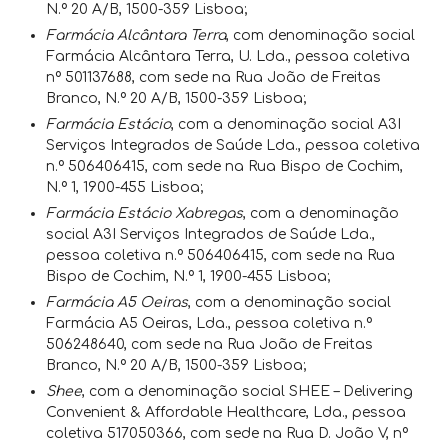
N.º 20 A/B, 1500-359 Lisboa;
Farmácia Alcântara Terra
, com denominação social
Farmácia Alcântara Terra, U. Lda., pessoa coletiva
nº 501137688, com sede na Rua João de Freitas
Branco, N.º 20 A/B, 1500-359 Lisboa;
Farmácia Estácio
, com a denominação social A3I
Serviços Integrados de Saúde Lda., pessoa coletiva
n.º 506406415, com sede na Rua Bispo de Cochim,
N.º 1, 1900-455 Lisboa;
Farmácia Estácio Xabregas
, com a denominação
social A3I Serviços Integrados de Saúde Lda.,
pessoa coletiva n.º 506406415, com sede na Rua
Bispo de Cochim, N.º 1, 1900-455 Lisboa;
Farmácia A5 Oeiras
, com a denominação social
Farmácia A5 Oeiras, Lda., pessoa coletiva n.º
506248640, com sede na Rua João de Freitas
Branco, N.º 20 A/B, 1500-359 Lisboa;
Shee
, com a denominação social SHEE – Delivering
Convenient & Affordable Healthcare, Lda., pessoa
coletiva 517050366, com sede na Rua D. João V, nº