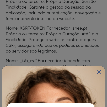
Próprio ou terceiro: Próprio Duração: Sessão
Finalidade: Garante a gestão da sessão da
aplicação, incluindo autenticação, navegação e
funcionamento interno do website.
Nome: XSRF-TOKEN Fornecedor: shee.pt
Próprio ou terceiro: Próprio Duração: Até 1 dia
Finalidade: Protege o website contra ataques
CSRF, assegurando que os pedidos submetidos
ao servidor são legítimos.
Nome: _iub_cs-* Fornecedor: iubenda.com
Próprio ou terceiro: Terceiro Duração: Até 1 ano
Finalidade: Armazena as preferências de
consentimento do utilizador relativamente à
utilização de cookies e tecnologias
semelhantes.
Nome: _iub_previous_preference_id
Fornecedor: iubenda.com Próprio ou terceiro: