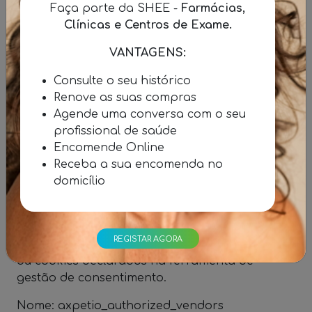
Faça parte da SHEE -
Farmácias,
Terceiro Duração: Até 2 anos Finalidade:
Clínicas e Centros de Exame.
Guarda o identificador da preferência de
consentimento anteriormente selecionada pelo
VANTAGENS:
utilizador.
Consulte o seu histórico
Nome: axpetio_cookies Fornecedor: Axpetio
Renove as suas compras
Agende uma conversa com o seu
Próprio ou terceiro: Terceiro Duração: 6 meses
profissional de saúde
por defeito, salvo configuração diferente
Encomende Online
Finalidade: Armazena informação relativa às
Receba a sua encomenda no
escolhas de consentimento do utilizador.
domicílio
Nome: axpetio_all_vendors Fornecedor:
Axpetio Próprio ou terceiro: Terceiro Duração: 6
meses por defeito, salvo configuração diferente
REGISTAR AGORA
Finalidade: Armazena a lista de fornecedores
ou cookies declarados na ferramenta de
gestão de consentimento.
Nome: axpetio_authorized_vendors