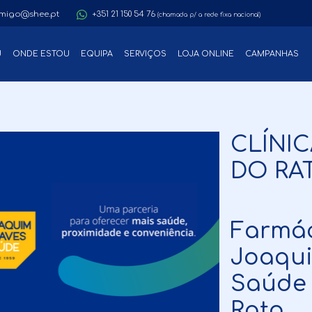
migo@shee.pt
+351 21 150 54 76
(chamada p/ a rede fixa nacional)
U
ONDE ESTOU
EQUIPA
SERVIÇOS
LOJA ONLINE
CAMPANHAS
CLÍNI
DO RA
Farmác
Joaqu
Saúde 
Rato