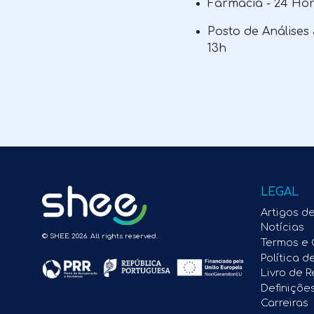
Farmácia - 24 Hor
Posto de Análises
13h
LEGAL
Artigos d
Notícias
© SHEE 2026. All rights reserved.
Termos e 
Política d
Livro de 
Definiçõe
Carreiras