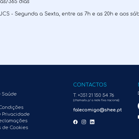
as/365 dias
 JCS - Segunda a Sexta, entre as 7h e as 20h e aos sá
CONTACTOS
e Saúde
T. +351 21 150 54 76
(chamada p/ a rede fixa nacional)
Condições
falecomigo@shee.pt
e Privacidade
Reclamações
s de Cookies