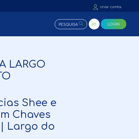
criar conta
LOGIN
PESQUISA
PT
CA LARGO
TO
ias Shee e
im Chaves
| Largo do