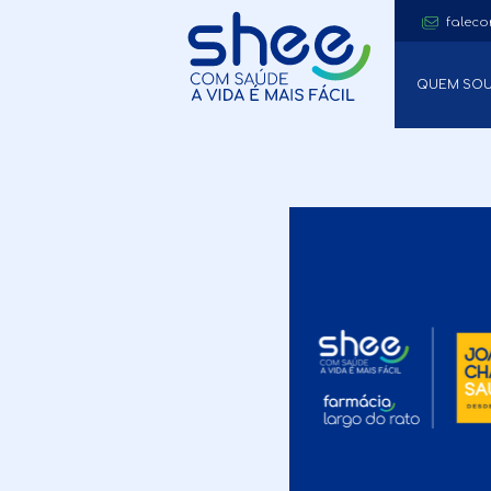
faleco
QUEM SO