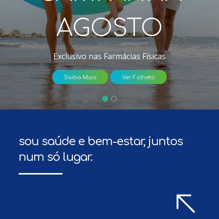
AGOSTO
Exclusivo nas Farmácias Físicas
Saiba Mais
Ver Folheto
sou saúde e bem-estar, juntos
num só lugar.